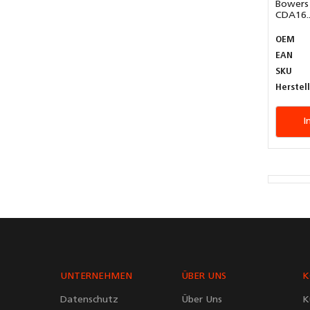
Bowers 
CDA16..
OEM
EAN
SKU
Herstel
I
UNTERNEHMEN
ÜBER UNS
K
Datenschutz
Über Uns
K