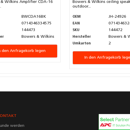
& Wilkins Amplifier CDA-16
Bowers & Wilkins ceiling spea
.
outdoor...
BWCDA16BK
OEM
JH-24926
0714346334575
EAN
071434632
144473
SKU
144472
ler
Bowers & Wilkins
Hersteller
Bowers & W
Umkarton
2
n den Anfragekorb legen
In den Anfragekorb leg
ONTAKT
unde werden