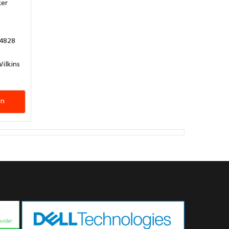
ker
4828
ilkins
en