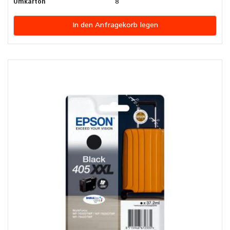
Umkarton
8
In den Anfragekorb legen