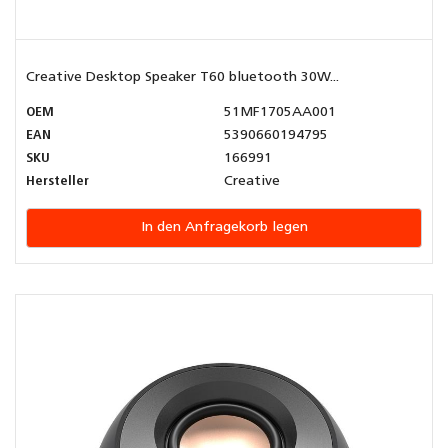
Creative Desktop Speaker T60 bluetooth 30W...
OEM
51MF1705AA001
EAN
5390660194795
SKU
166991
Hersteller
Creative
In den Anfragekorb legen