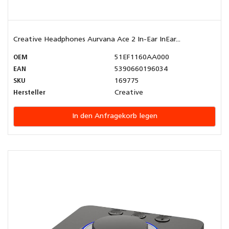
Creative Headphones Aurvana Ace 2 In-Ear InEar...
OEM
51EF1160AA000
EAN
5390660196034
SKU
169775
Hersteller
Creative
In den Anfragekorb legen