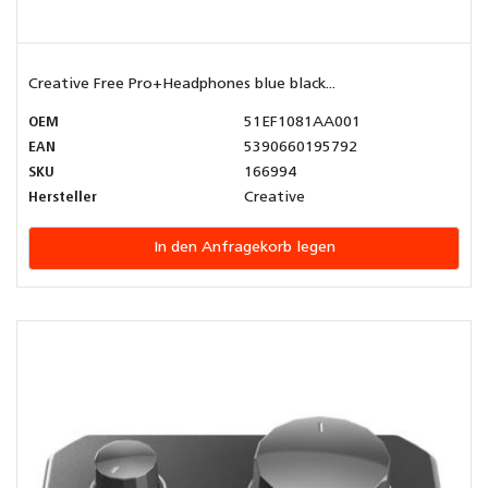
Creative Free Pro+Headphones blue black...
OEM
51EF1081AA001
EAN
5390660195792
SKU
166994
Hersteller
Creative
In den Anfragekorb legen