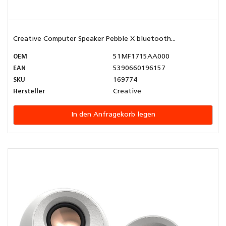
Creative Computer Speaker Pebble X bluetooth...
OEM
51MF1715AA000
EAN
5390660196157
SKU
169774
Hersteller
Creative
In den Anfragekorb legen