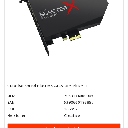
Creative Sound BlasterX AE-5 AE5 Plus 5 1...
OEM
70SB174000003
EAN
5390660193897
SKU
166997
Hersteller
Creative