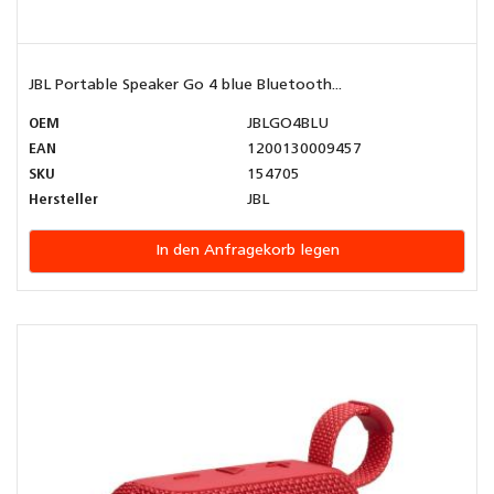
JBL Portable Speaker Go 4 blue Bluetooth...
OEM
JBLGO4BLU
EAN
1200130009457
SKU
154705
Hersteller
JBL
In den Anfragekorb legen