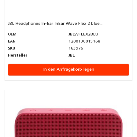
JBL Headphones In-Ear InEar Wave Flex 2 blue...
OEM
JBLWFLEX2BLU
EAN
1200130015168
SKU
163976
Hersteller
JBL
In den Anfragekorb legen