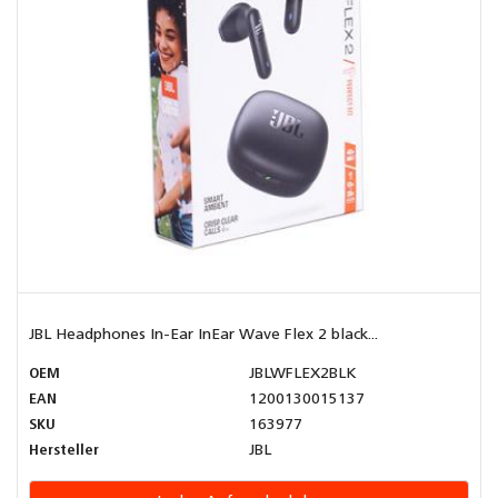
JBL Headphones In-Ear InEar Wave Flex 2 black...
OEM
JBLWFLEX2BLK
EAN
1200130015137
SKU
163977
Hersteller
JBL