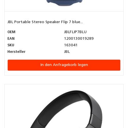
JBL Portable Stereo Speaker Flip 7 blue...
OEM
JBLFLIP7BLU
EAN
1200130019289
SKU
163041
Hersteller
JBL
In den Anfragekorb legen