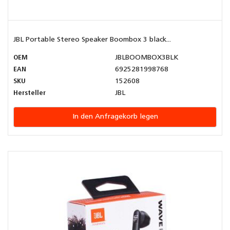
JBL Portable Stereo Speaker Boombox 3 black...
OEM
JBLBOOMBOX3BLK
EAN
6925281998768
SKU
152608
Hersteller
JBL
In den Anfragekorb legen