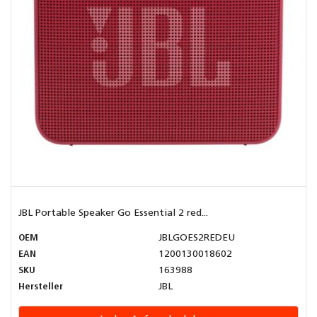
JBL Portable Speaker Go Essential 2 red...
OEM
JBLGOES2REDEU
EAN
1200130018602
SKU
163988
Hersteller
JBL