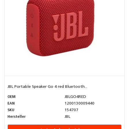
JBL Portable Speaker Go 4 red Bluetooth...
OEM
JBLGO4RED
EAN
1200130009440
SKU
154707
Hersteller
JBL