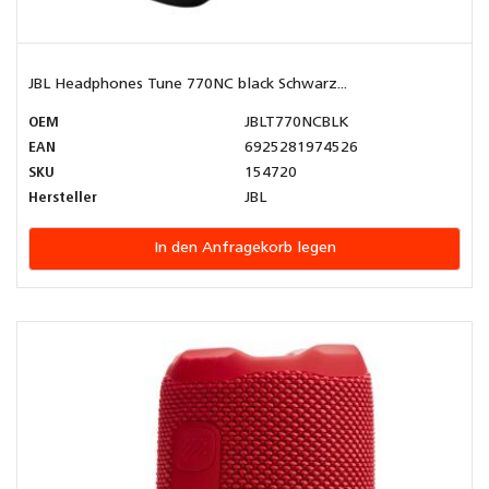
JBL Headphones Tune 770NC black Schwarz...
OEM
JBLT770NCBLK
EAN
6925281974526
SKU
154720
Hersteller
JBL
In den Anfragekorb legen