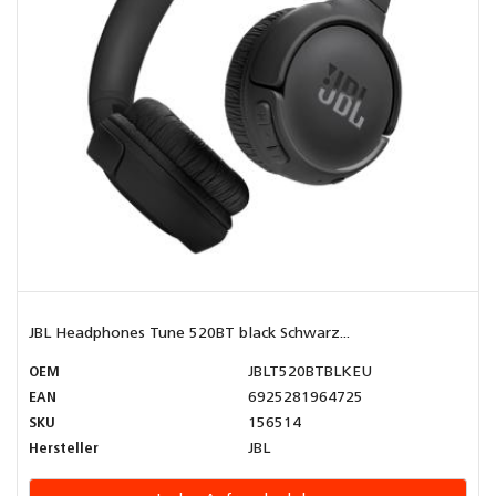
JBL Headphones Tune 520BT black Schwarz...
OEM
JBLT520BTBLKEU
EAN
6925281964725
SKU
156514
Hersteller
JBL