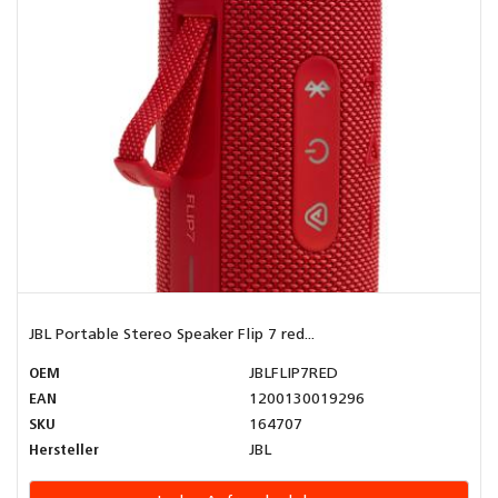
JBL Portable Stereo Speaker Flip 7 red...
OEM
JBLFLIP7RED
EAN
1200130019296
SKU
164707
Hersteller
JBL