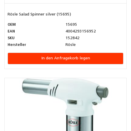
Rösle Salad Spinner silver (15695)
OEM
15695
EAN
4004293156952
SKU
152842
Hersteller
Rösle
In den Anfragekorb legen