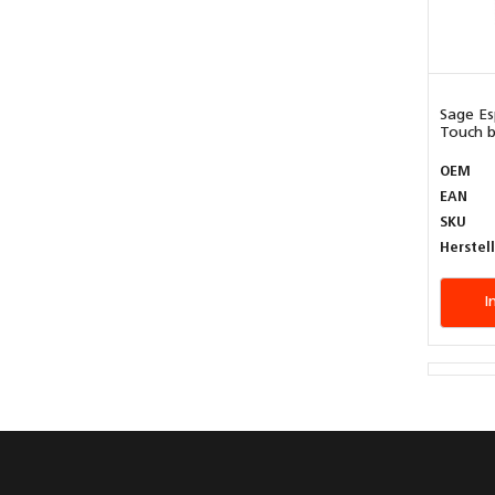
Sage Es
Touch bl
OEM
EAN
SKU
Herstel
I