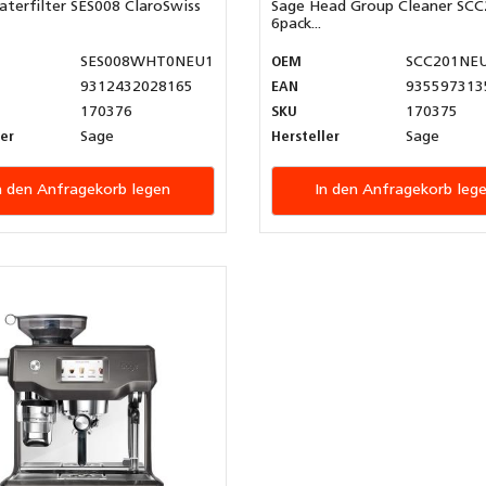
terfilter SES008 ClaroSwiss
Sage Head Group Cleaner SCC
6pack...
SES008WHT0NEU1
OEM
SCC201NE
9312432028165
EAN
935597313
170376
SKU
170375
ler
Sage
Hersteller
Sage
n den Anfragekorb legen
In den Anfragekorb leg