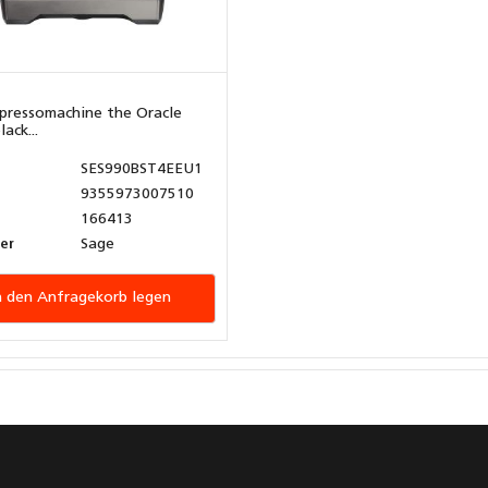
pressomachine the Oracle
ack...
SES990BST4EEU1
9355973007510
166413
ler
Sage
n den Anfragekorb legen