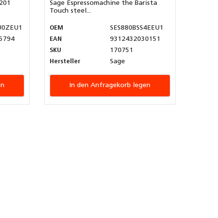
201
Sage Espressomachine the Barista
Touch steel...
U0ZEU1
OEM
SES880BSS4EEU1
5794
EAN
9312432030151
SKU
170751
Hersteller
Sage
en
In den Anfragekorb legen