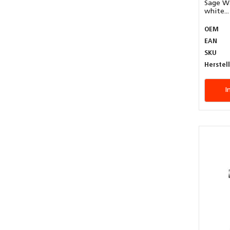
Sage Wa
white...
OEM
EAN
SKU
Herstel
I