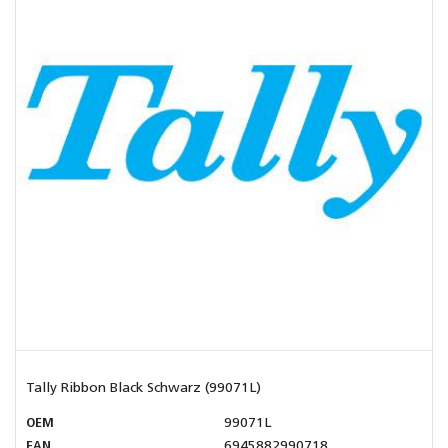
Tally Ribbon Black Schwarz (99071L)
OEM
99071L
EAN
6945882990718