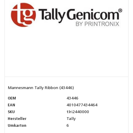
Mannesmann Tally Ribbon (43446)
OEM
43446
EAN
4010477434464
SKU
tlri2440000
Hersteller
Tally
Umkarton
6