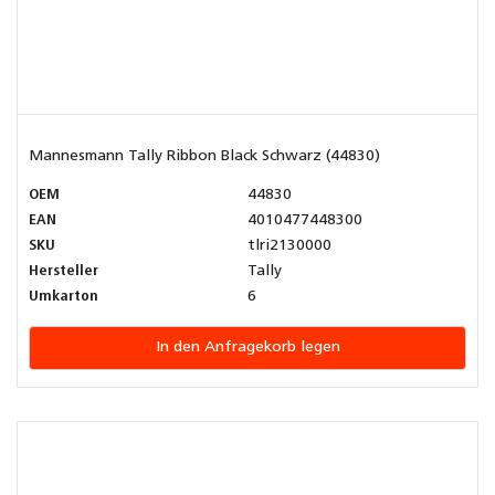
Mannesmann Tally Ribbon Black Schwarz (44830)
OEM
44830
EAN
4010477448300
SKU
tlri2130000
Hersteller
Tally
Umkarton
6
In den Anfragekorb legen