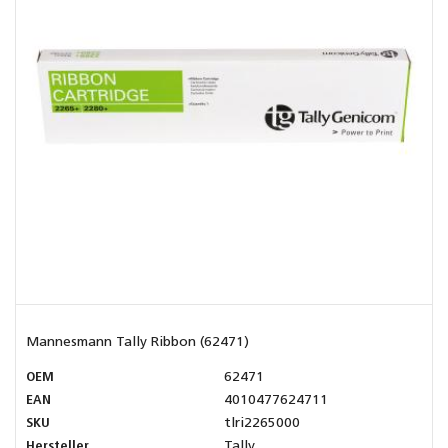
Mannesmann Tally Ribbon (62471)
OEM
62471
EAN
4010477624711
SKU
tlri2265000
Hersteller
Tally