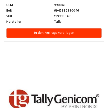
OEM
99004L
EAN
6945882990046
SKU
tlri99004l0
Hersteller
Tally
In den Anfragekorb legen