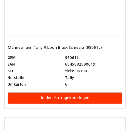
Mannesmann Tally Ribbon Black Schwarz (99061L)
OEM
99061L
EAN
6945882990619
SKU
tlri9906100
Hersteller
Tally
Umkarton
6
In den Anfragekorb legen