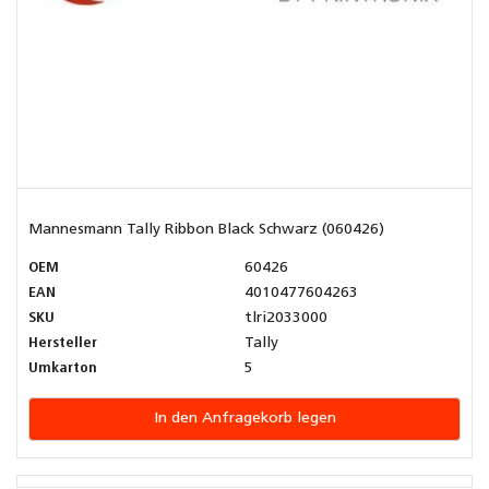
Mannesmann Tally Ribbon Black Schwarz (060426)
OEM
60426
EAN
4010477604263
SKU
tlri2033000
Hersteller
Tally
Umkarton
5
In den Anfragekorb legen