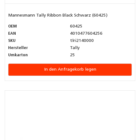
Mannesmann Tally Ribbon Black Schwarz (60425)
OEM
60425
EAN
4010477604256
SKU
tlri2140000
Hersteller
Tally
Umkarton
25
In den Anfragekorb legen