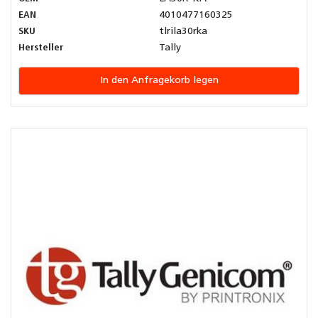
EAN
4010477160325
SKU
tlrila30rka
Hersteller
Tally
In den Anfragekorb legen