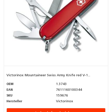
Victorinox Mountaineer Swiss Army Knife red V-1...
OEM
1.3743
EAN
7611160100344
SKU
159676
Hersteller
Victorinox