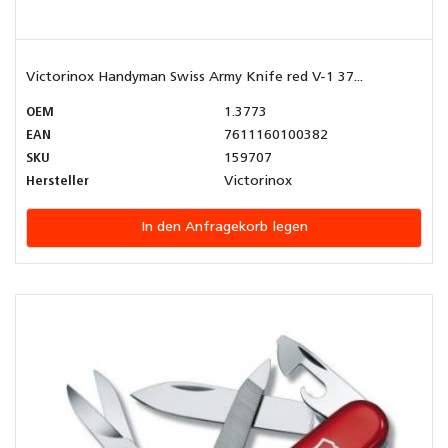
Victorinox Handyman Swiss Army Knife red V-1 37...
OEM
1.3773
EAN
7611160100382
SKU
159707
Hersteller
Victorinox
In den Anfragekorb legen