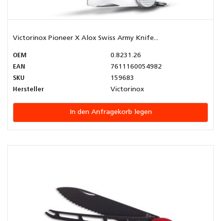
Victorinox Pioneer X Alox Swiss Army Knife...
OEM
0.8231.26
EAN
7611160054982
SKU
159683
Hersteller
Victorinox
In den Anfragekorb legen