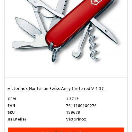
Victorinox Huntsman Swiss Army Knife red V-1 37...
OEM
1.3713
EAN
7611160100276
SKU
159679
Hersteller
Victorinox