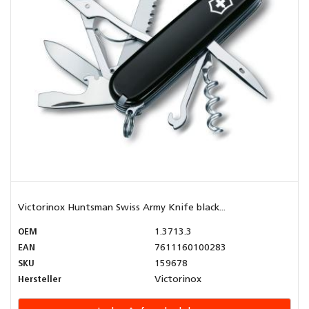
Victorinox Huntsman Swiss Army Knife black...
OEM
1.3713.3
EAN
7611160100283
SKU
159678
Hersteller
Victorinox