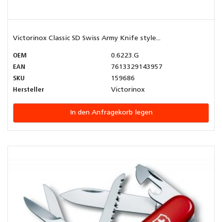
Victorinox Classic SD Swiss Army Knife style...
OEM
0.6223.G
EAN
7613329143957
SKU
159686
Hersteller
Victorinox
In den Anfragekorb legen