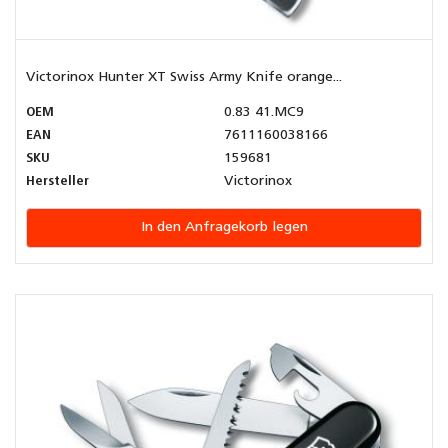
Victorinox Hunter XT Swiss Army Knife orange...
OEM
0.83 41.MC9
EAN
7611160038166
SKU
159681
Hersteller
Victorinox
In den Anfragekorb legen