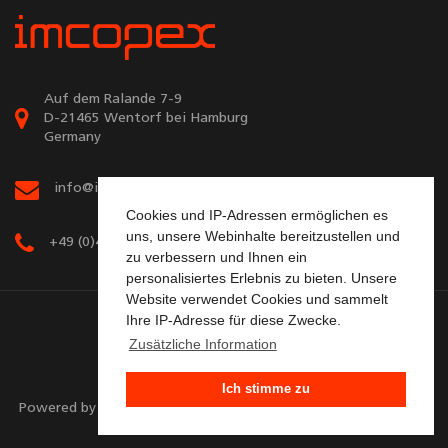
Auf dem Ralande 7-9
D-21465 Wentorf bei Hamburg
Germany
info@imcopex.com
Cookies und IP-Adressen ermöglichen es
uns, unsere Webinhalte bereitzustellen und
+49 (0)40 72 90 67 67
zu verbessern und Ihnen ein
personalisiertes Erlebnis zu bieten. Unsere
Website verwendet Cookies und sammelt
Ihre IP-Adresse für diese Zwecke.
Zusätzliche Information
Sitemap
Kontaktieren Sie uns
Ich stimme zu
Powered by EnterSHOP® v1.3.10.5 | © Copyright 2026
imcopex
GmbH
. Alle Rechte vorbehalten.