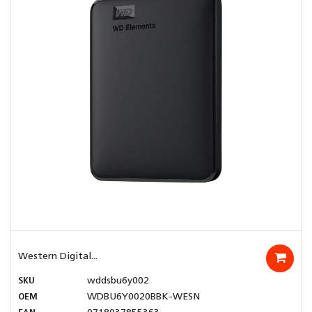
Western Digital...
SKU
wddsbu6y002
OEM
WDBU6Y0020BBK-WESN