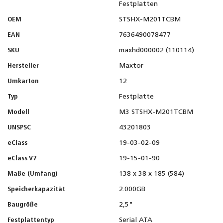
Festplatten
OEM
STSHX-M201TCBM
EAN
7636490078477
SKU
maxhd000002 (110114)
Hersteller
Maxtor
Umkarton
12
Typ
Festplatte
Modell
M3 STSHX-M201TCBM
UNSPSC
43201803
eClass
19-03-02-09
eClass V7
19-15-01-90
Maße (Umfang)
138 x 38 x 185 (584)
Speicherkapazität
2.000GB
Baugröße
2,5"
Festplattentyp
Serial ATA